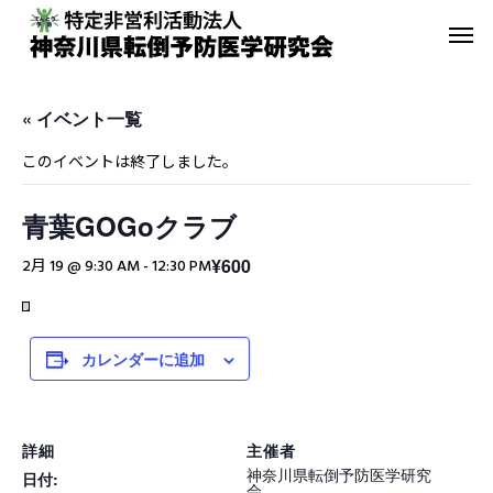
« イベント一覧
このイベントは終了しました。
青葉GOGoクラブ
転倒予防教室
青葉GoGo
¥600
2月 19 @ 9:30 AM
-
12:30 PM
年間活動報告
青葉GoGoクラブ
2023年間活動報告
青葉GoGoクラブ 202
カレンダーに追加
2月26日 落語の笑い
その他の活動
詳細
主催者
神奈川県転倒予防医学研究
日付:
会