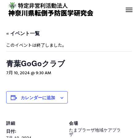
« イベント一覧
このイベントは終了しました。
青葉GoGoクラブ
転倒予防教室
青葉GoGo
7月 10, 2024 @ 9:30 AM
年間活動報告
青葉GoGoクラブ
2023年間活動報告
青葉GoGoクラブ 202
カレンダーに追加
2月26日 落語の笑い
その他の活動
詳細
会場
たまプラーザ地域ケアプラ
日付:
ザ
7月 10, 2024