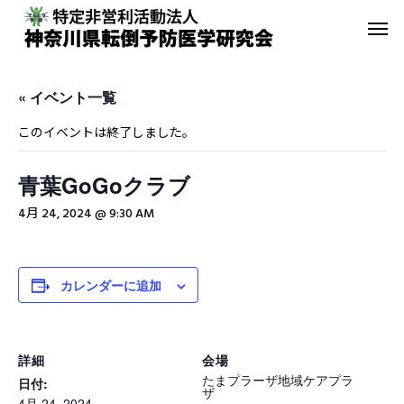
« イベント一覧
このイベントは終了しました。
青葉GoGoクラブ
転倒予防教室
青葉GoGo
4月 24, 2024 @ 9:30 AM
年間活動報告
青葉GoGoクラブ
2023年間活動報告
青葉GoGoクラブ 202
カレンダーに追加
2月26日 落語の笑い
その他の活動
詳細
会場
たまプラーザ地域ケアプラ
日付:
ザ
4月 24, 2024