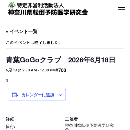
« イベント一覧
このイベントは終了しました。
青葉GoGoクラブ 2026年6月18日
転倒予防教室
青葉GoGo
¥700
6月 18 @ 9:30 AM
-
12:30 PM
年間活動報告
青葉GoGoクラブ
2023年間活動報告
青葉GoGoクラブ 202
カレンダーに追加
2月26日 落語の笑い
その他の活動
詳細
主催者
神奈川県転倒予防医学研究
日付:
会