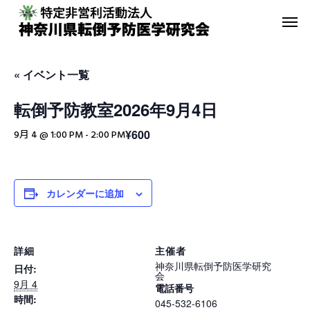
« イベント一覧
転倒予防教室2026年9月4日
¥600
9月 4 @ 1:00 PM
-
2:00 PM
転倒予防教室
青葉GoGo
年間活動報告
青葉GoGoクラブ
カレンダーに追加
2023年間活動報告
青葉GoGoクラブ 202
2月26日 落語の笑い
その他の活動
詳細
主催者
神奈川県転倒予防医学研究
日付:
会
9月 4
電話番号
時間:
045-532-6106