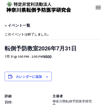
« イベント一覧
このイベントは終了しました。
転倒予防教室2026年7月31日
転倒予防教室
青葉GoGo
¥600
7月 31 @ 1:00 PM
-
2:00 PM
年間活動報告
青葉GoGoクラブ
2023年間活動報告
青葉GoGoクラブ 202
カレンダーに追加
2月26日 落語の笑い
その他の活動
詳細
主催者
神奈川県転倒予防医学研究
日付:
会