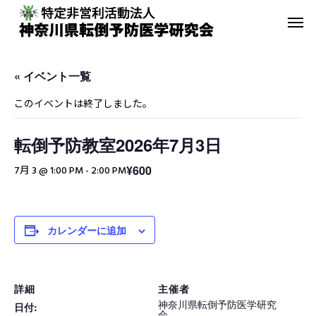
« イベント一覧
このイベントは終了しました。
転倒予防教室2026年7月3日
転倒予防教室
青葉GoGo
¥600
7月 3 @ 1:00 PM
-
2:00 PM
年間活動報告
青葉GoGoクラブ
2023年間活動報告
青葉GoGoクラブ 202
カレンダーに追加
2月26日 落語の笑い
その他の活動
詳細
主催者
神奈川県転倒予防医学研究
日付:
会