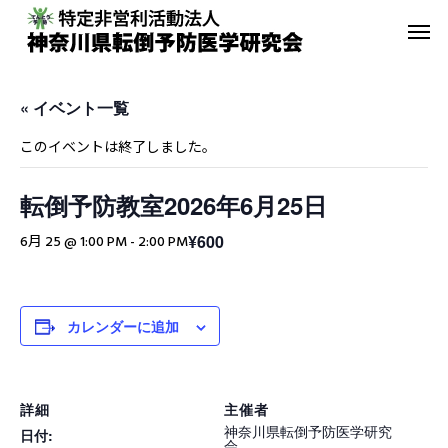
« イベント一覧
このイベントは終了しました。
転倒予防教室2026年6月25日
転倒予防教室
青葉GoGo
¥600
6月 25 @ 1:00 PM
-
2:00 PM
年間活動報告
青葉GoGoクラブ
2023年間活動報告
青葉GoGoクラブ 202
カレンダーに追加
2月26日 落語の笑い
その他の活動
詳細
主催者
神奈川県転倒予防医学研究
日付:
会