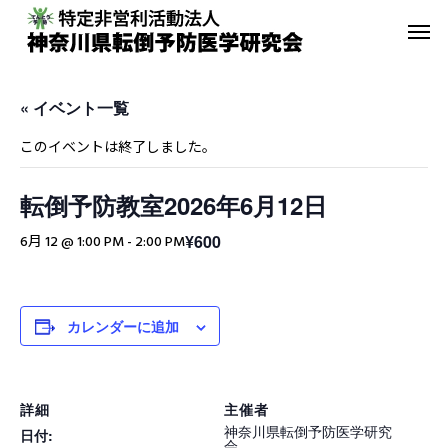
« イベント一覧
このイベントは終了しました。
転倒予防教室2026年6月12日
転倒予防教室
青葉GoGo
¥600
6月 12 @ 1:00 PM
-
2:00 PM
年間活動報告
青葉GoGoクラブ
2023年間活動報告
青葉GoGoクラブ 202
カレンダーに追加
2月26日 落語の笑い
その他の活動
詳細
主催者
神奈川県転倒予防医学研究
日付:
会