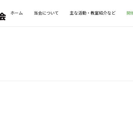
ホーム
当会について
主な活動・教室紹介など
開
青葉GoGoクラブ
てんとうむしの
青葉GoGoクラブ
青葉GoGoクラブ
青葉GoGoクラブ 2026年
青葉GoGoクラブ 2026年
2月26日 落語の笑い
2月12日 夢のコラボ！！