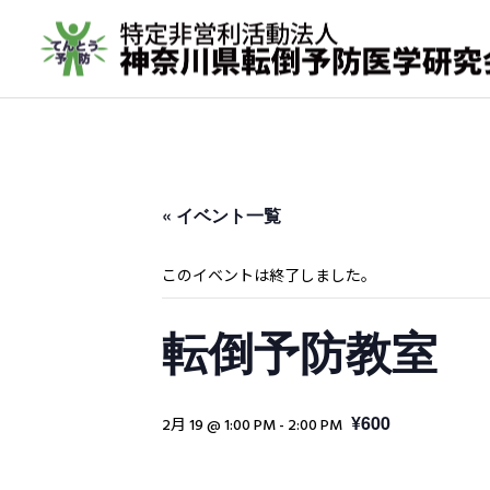
« イベント一覧
転倒予防教室
このイベントは終了しました。
取材実績
年間活動報告
転倒予防教室
転倒予防活動の歩み（メデ
2023年間活動報告
ィア掲載実績 ）
その他の活動
¥600
2月 19 @ 1:00 PM
-
2:00 PM