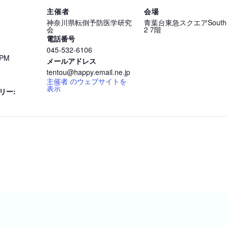
主催者
会場
神奈川県転倒予防医学研究
青葉台東急スクエアSouth
会
2 7階
電話番号
045-532-6106
 PM
メールアドレス
tentou@happy.email.ne.jp
主催者 のウェブサイトを
表示
リー: