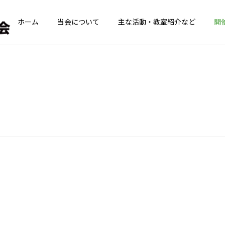
ホーム
当会について
主な活動・教室紹介など
開
青葉GoGoクラブ
てんとうむしの
青葉GoGoクラブ
青葉GoGoクラブ
青葉GoGoクラブ 2026年
青葉GoGoクラブ 2026年
2月26日 落語の笑い
2月12日 夢のコラボ！！