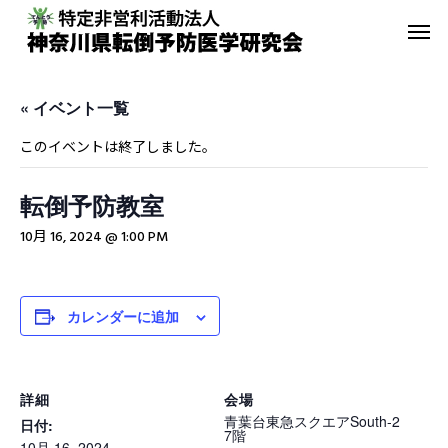
« イベント一覧
このイベントは終了しました。
転倒予防教室
転倒予防教室
青葉GoGo
10月 16, 2024 @ 1:00 PM
年間活動報告
青葉GoGoクラブ
2023年間活動報告
青葉GoGoクラブ 202
カレンダーに追加
2月26日 落語の笑い
その他の活動
詳細
会場
青葉台東急スクエアSouth-2
日付:
7階
10月 16, 2024