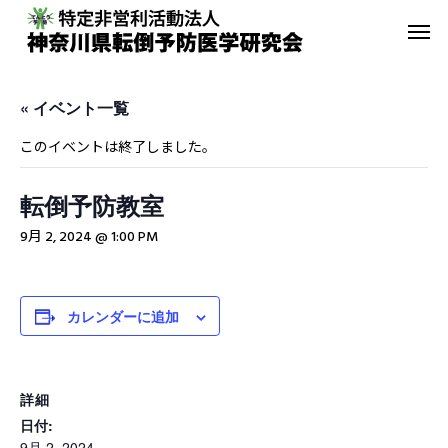
« イベント一覧
このイベントは終了しました。
転倒予防教室
転倒予防教室
青葉GoGo
9月 2, 2024 @ 1:00 PM
年間活動報告
青葉GoGoクラブ
2023年間活動報告
青葉GoGoクラブ 202
カレンダーに追加
2月26日 落語の笑い
その他の活動
詳細
日付:
9月 2, 2024