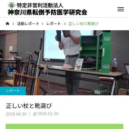
活動レポート
レポート
正しい杖と靴選び
転倒予防教室
青葉GoGo
年間活動報告
青葉GoGoクラブ
2023年間活動報告
青葉GoGoクラブ 202
レポート
2月26日 落語の笑い
その他の活動
正しい杖と靴選び
2026.01.20
2018.08.30