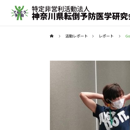
活動レポート
レポート
G
転倒予防教室
取材実績
年間活動報告
転倒予防活動の歩み（メデ
2023年間活動報告
ィア掲載実績 ）
その他の活動