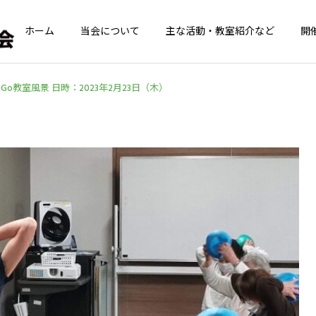
ホーム
当会について
主な活動・教室紹介など
開
oGo教室風景 日時：2023年2月23日（木）
青葉GoGoクラブ
てんとうむしの
青葉GoGoクラブ
青葉GoGoクラブ
青葉GoGoクラブ 2026年
青葉GoGoクラブ 2026年
2月26日 落語の笑い
2月12日 夢のコラボ！！