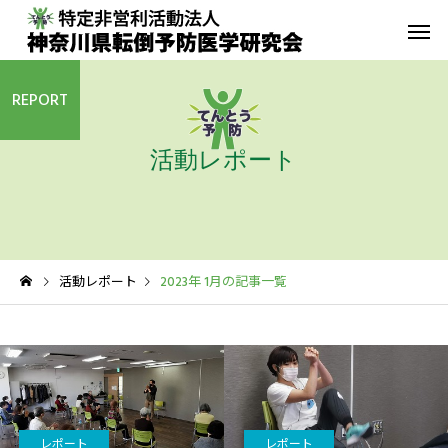
REPORT
活動レポート
転倒予防教室
青葉GoGo
年間活動報告
青葉GoGoクラブ
活動レポート
2023年 1月の記事一覧
2023年間活動報告
青葉GoGoクラブ 202
2月26日 落語の笑い
その他の活動
レポート
レポート