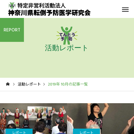
REPORT
活動レポート
転倒予防教室
青葉GoGo
年間活動報告
青葉GoGoクラブ
活動レポート
2019年 10月の記事一覧
2023年間活動報告
青葉GoGoクラブ 202
2月26日 落語の笑い
その他の活動
レポート
レポート