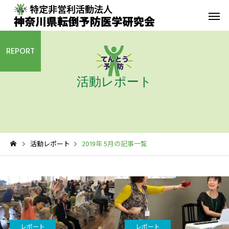
REPORT
活動レポート
転倒予防教室
青葉GoGo
年間活動報告
青葉GoGoクラブ
活動レポート
2019年 5月の記事一覧
2023年間活動報告
青葉GoGoクラブ 202
2月26日 落語の笑い
その他の活動
レポート
レポート